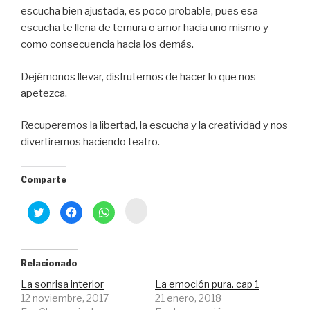
escucha bien ajustada, es poco probable, pues esa
escucha te llena de ternura o amor hacia uno mismo y
como consecuencia hacia los demás.
Dejémonos llevar, disfrutemos de hacer lo que nos
apetezca.
Recuperemos la libertad, la escucha y la creatividad y nos
divertiremos haciendo teatro.
Comparte
H
H
H
H
a
a
a
a
z
z
z
z
c
c
c
c
l
l
l
l
i
i
i
i
c
c
c
c
Relacionado
p
p
p
p
a
a
a
a
r
La sonrisa interior
La emoción pura. cap 1
r
r
r
a
a
a
a
12 noviembre, 2017
21 enero, 2018
c
c
c
c
o
o
o
o