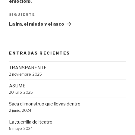
n
emoción).
e
u
u
u
v
e
e
e
a
v
v
v
)
a
a
Siguiente
SIGUIENTE
a
)
)
)
entrada
La ira, el miedo y el asco
ENTRADAS RECIENTES
TRANSPARENTE
2 noviembre, 2025
ASUME
20 julio, 2025
Saca el monstruo que llevas dentro
2 junio, 2024
La guerrilla del teatro
5 mayo, 2024