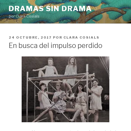
Saltar
DRAMAS SIN DRAMA
al
por Clara Cosials
contenido
PUBLICADO
24 OCTUBRE, 2017
POR
CLARA COSIALS
EL
En busca del impulso perdido